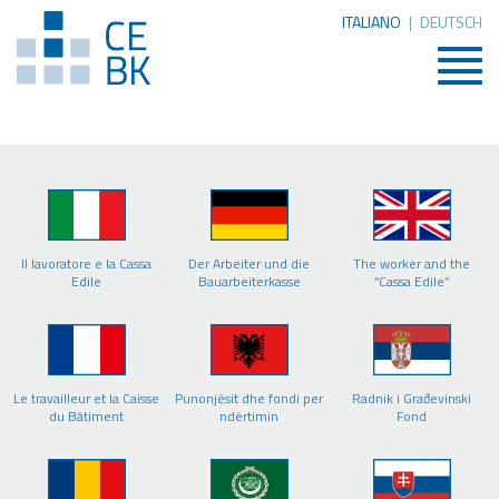
ITALIANO
|
DEUTSCH
Togg
navig
Il lavoratore e la Cassa
Der Arbeiter und die
The worker and the
Edile
Bauarbeiterkasse
“Cassa Edile”
Le travailleur et la Caisse
Punonjësit dhe fondi per
Radnik i Građevinski
du Bâtiment
ndërtimin
Fond