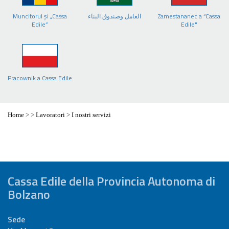
Muncitorul şi „Cassa
العامل وصندوق البناء
Zamestananec a “Cassa
Edile”
Edile"
Pracownik a Cassa Edile
Home
>
>
Lavoratori
>
I nostri servizi
Cassa Edile della Provincia Autonoma di
Bolzano
Sede