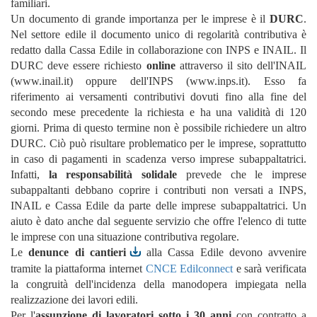
familiari.
Un documento di grande importanza per le imprese è il
DURC
.
Nel settore edile il documento unico di regolarità contributiva è
redatto dalla Cassa Edile in collaborazione con INPS e INAIL. Il
DURC deve essere richiesto
online
attraverso il sito dell'INAIL
(www.inail.it) oppure dell'INPS (www.inps.it). Esso fa
riferimento ai versamenti contributivi dovuti fino alla fine del
secondo mese precedente la richiesta e ha una validità di 120
giorni. Prima di questo termine non è possibile richiedere un altro
DURC. Ciò può risultare problematico per le imprese, soprattutto
in caso di pagamenti in scadenza verso imprese subappaltatrici.
Infatti,
la responsabilità solidale
prevede che le imprese
subappaltanti debbano coprire i contributi non versati a INPS,
INAIL e Cassa Edile da parte delle imprese subappaltatrici. Un
aiuto è dato anche dal seguente servizio che offre l'elenco di tutte
le imprese con una situazione contributiva regolare.
Le
denunce di cantieri
alla Cassa Edile devono avvenire
tramite la piattaforma internet
CNCE Edilconnect
e sarà verificata
la congruità dell'incidenza della manodopera impiegata nella
realizzazione dei lavori edili.
Per l'
assunzione di lavoratori sotto i 30 anni
con contratto a