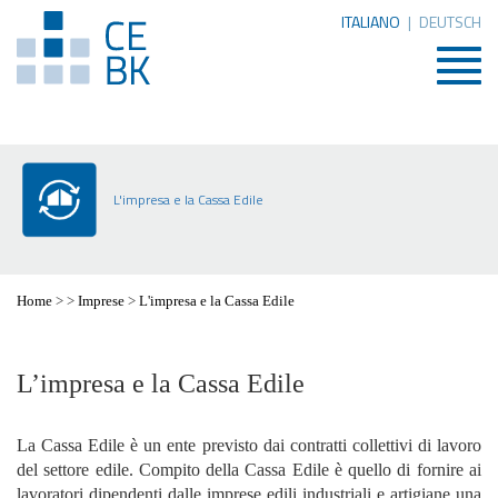
ITALIANO
|
DEUTSCH
Togg
navig
L'impresa e la Cassa Edile
Home
>
>
Imprese
>
L'impresa e la Cassa Edile
L’impresa e la Cassa Edile
La Cassa Edile è un ente previsto dai contratti collettivi di lavoro
del settore edile. Compito della Cassa Edile è quello di fornire ai
lavoratori dipendenti dalle imprese edili industriali e artigiane una